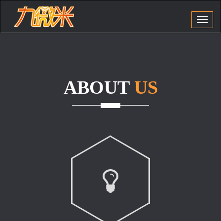
九
微
米
官
网
导
ABOUT
US
航